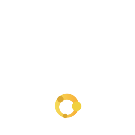
GoStartup Pills
GoStartup
Nuestros pies están en la tierra, pero
nuestras ambiciones están por encima de las
nubes. Así es como pasamos de la fase de
conocerte a crear algo extraordinario.
Siguenos
YouTube