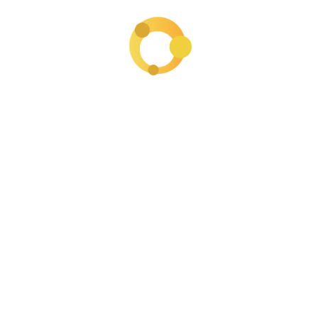
Business
Creación de empresa
Factura electrónica en Colombia
Freelancer y Contractors
General
Impuesto
Impuestos para negocios digitales
Infoproductores
LLC formation
LLC formation