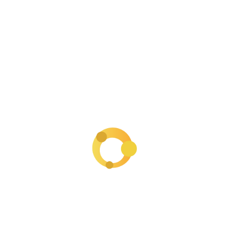
Categories
AI para negocios digitales
5
Business
1
Creación de empresa
33
Factura electrónica en Colombia
3
Freelancer y Contractors
2
General
1
Impuesto
5
Impuestos para negocios digitales
1