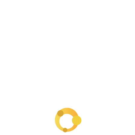
La buena noticia es que
cumplir con la DIAN
no tiene que ser complicado
. Con la asesoría
adecuada, puedes organizar tus finanzas,
declarar a tiempo y blindar tu emprendimiento
de sanciones o embargos.
📌 En nuestra firma contable ayudamos a
emprendedores digitales a:
Inscribirse correctamente en el RUT.
Implementar facturación electrónica.
Llevar una contabilidad organizada y con
soportes válidos.
Determinar si deben declarar renta y cómo
hacerlo a tiempo.
Crear empresa en Colombia para separar las
finanzas personales de las empresariales.