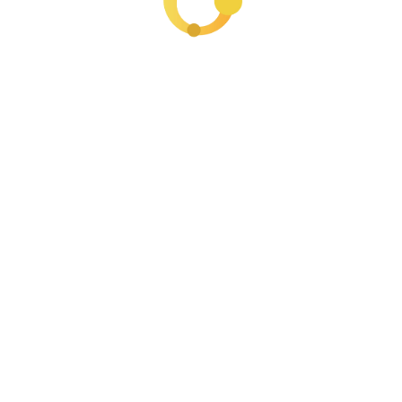
significa recibir ingresos
N?
ra
residente fiscal colombiano
. Y eso tiene una
no sabe:
debes declarar todos tus ingresos, sin
n Miami, si te lo pagaron en euros a una cuenta
Si vives en Colombia, esos ingresos hacen parte de
atuto Tributario colombiano bajo el principio de
an desde afuera?
eras en Colombia están obligadas a reportar
erencias internacionales frecuentes, eso genera
e intercambio de información tributaria con varios