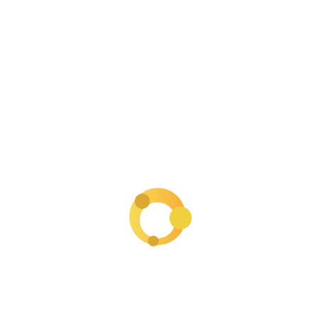
Qué modelo de Claude usar en tu
negocio digital: guía práctica 2026
Cómo Editar Videos con Claude
Code: Guía Paso a Paso para
Emprendedores Digitales
Declaración de renta en Colombia: la
guía completa para emprendedores
digitales
El ecosistema de Claude para
emprendedores digitales: la guía
completa para usarlo como tu
partner de negocio